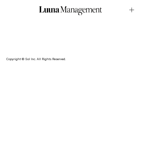
AD・HaleOctober.17.2025Latest News
青木瞳が日本発の美容サポートゼリーブランド・Hale のイメ
ージモデルを務めました。
Copyright © Sol Inc. All Rights Reserved.