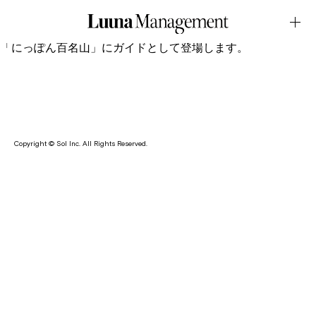
TV・NHK BSプレミアム4K「にっぽん百名山」
December.22.2025Latest News
七海が2025年12月23日放送のNHK BSプレミアム4KのTV番組
「にっぽん百名山」にガイドとして登場します。
Copyright © Sol Inc. All Rights Reserved.