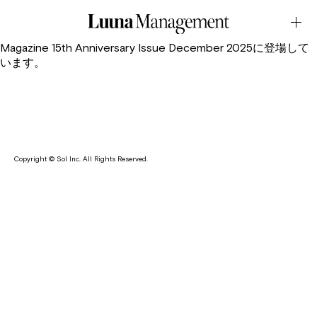
MAGAZINE・DEW Magazine 15th Anniversary Issue
December 2025January.08.2026Latest News
田中花向がグローバルファッションWEBマガジンのDEW
Magazine 15th Anniversary Issue December 2025に登場して
います。
Copyright © Sol Inc. All Rights Reserved.