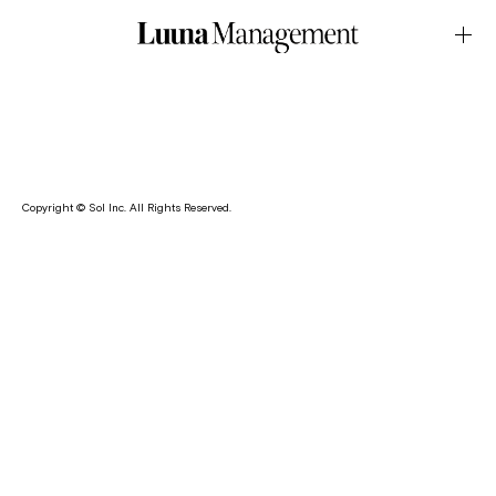
WEB・HOUYHNHNMJanuary.22.2026Latest News
七海がライフスタイル WEB マガジン・HOUYHNHNM にて、
「Lifestyle with On.走ることは日常だ。」に出演しました。
Copyright © Sol Inc. All Rights Reserved.