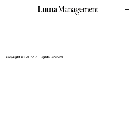
WEB・DELTAFebruary.14.2026Latest News
吉井紅が、代々木上原にあるセレクトショップ・DELTA のモ
デルを務めております。
Copyright © Sol Inc. All Rights Reserved.