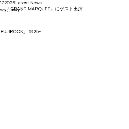
.2026Latest News
る、『GRAND MARQUEE』にゲスト出演！
any )
( Diary )
ROCK」 18:25~