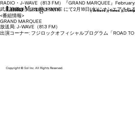
RADIO・J-WAVE（81.3 FM）『GRAND MARQUEE』February.17
武居詩織がラジオ局 J-WAVE にて2月18日(水)にオンエアされ
( Artists )
( News )
( Comp
<番組情報>
GRAND MARQUEE
放送局: J-WAVE（81.3 FM）
出演コーナー: フジロックオフィシャルプログラム「ROAD TO FUJI
Copyright © Sol Inc. All Rights Reserved.