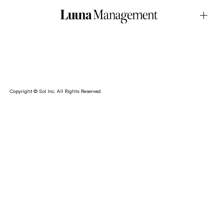
MV・CLAN QUEEN 「Whitoxin」March.03.2026Latest News
七海が新世代ユニット・CLAN QUEEN の新曲「Whitoxin」の
MV に出演しました。
Copyright © Sol Inc. All Rights Reserved.