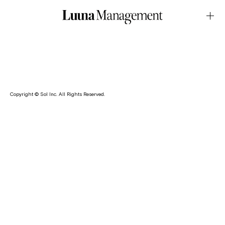
WEB・aimmeMay.08.2026Latest News
春乃が、振袖レンタル&前撮り後撮りスタジオ・aimme の
WEB サイトに登場しております。
Copyright © Sol Inc. All Rights Reserved.