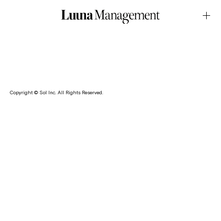
BRAND・Liora by archivesMay.25.2026Latest News
江本るり恵がレディースアパレルブランド・Liora by archives
のモデルを務めました。
Copyright © Sol Inc. All Rights Reserved.