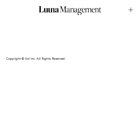
BRAND・niceghostclub (Kr)June.09.2026Latest News
田中花向が韓国のファッションブランド・niceghostclub のモ
デルを務めました。
Copyright © Sol Inc. All Rights Reserved.