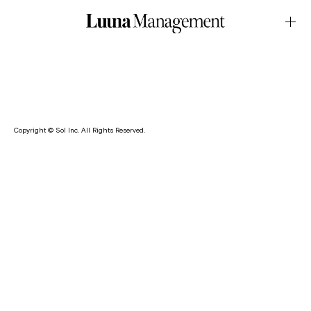
BRAND・CamperJune.09.2026Latest News
富士后がスペイン、マヨルカ島生まれのファッションブラン
ド・Camper のモデルを務めました。
Copyright © Sol Inc. All Rights Reserved.