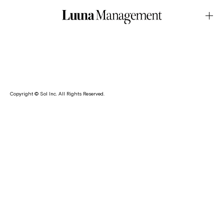
BRAND・OPERAFebruary.14.2022Latest News
椎名美月がコスメブランド・OPERA・の公式 instagram コン
テンツに出演しています。
Copyright © Sol Inc. All Rights Reserved.