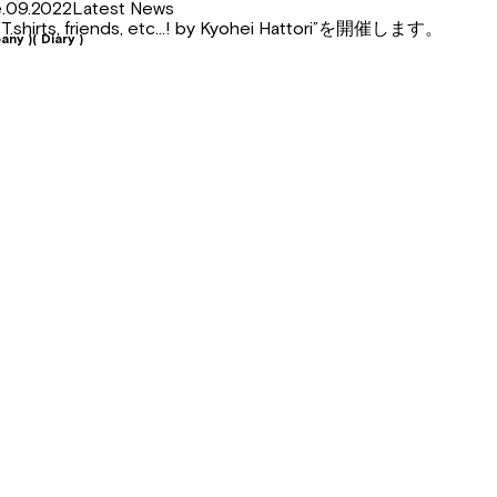
une.09.2022Latest News
, friends, etc…! by Kyohei Hattori”を開催します。
any )
( Diary )