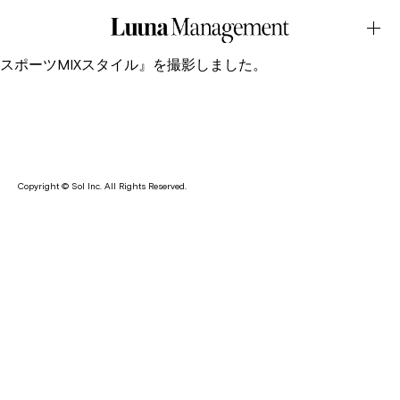
Web・NetViViAugust.24.2022Latest News
写真家の服部恭平がファッション雑誌・ViViのWebマガジンに
て『おしゃれな人の注目ブランド！ラコステで叶うカラフルな
スポーツMIXスタイル』を撮影しました。
Copyright © Sol Inc. All Rights Reserved.