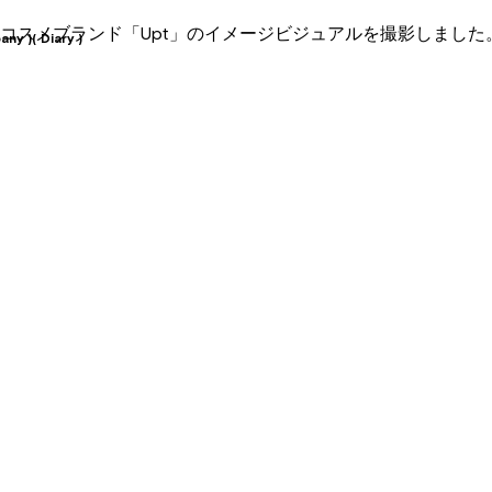
コスメブランド「Upt」のイメージビジュアルを撮影しました
any )
( Diary )