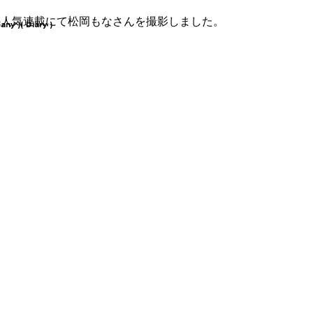
L の人気連載にて松岡もなさんを撮影しました。
any )
( Diary )