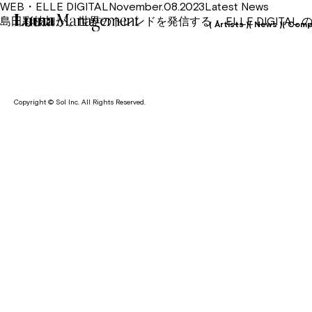
WEB・ELLE DIGITALNovember.08.2023Latest News
島田彩枝加が、世界のトレンドを発信する・ ELLE DIGITA
( Artists )
( News )
( Comp
Copyright © Sol Inc. All Rights Reserved.