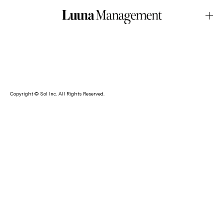
LOOK・CAZAL SPRING24 VisualJanuary.12.2024Latest News
服部恭平が、ドイツのアイウェアブランド・ CAZAL
SPRING24 VISUAL の撮影を担当致しました。
Copyright © Sol Inc. All Rights Reserved.