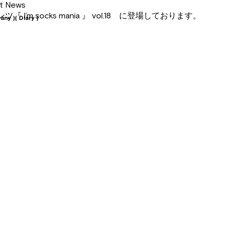
st News
I’m socks mania 』 vol.18 に登場しております。
any )
( Diary )