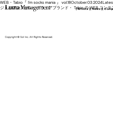
WEB・Tabio『 I’m socks mania 』 vol.18October.03.2024Late
ジュリアンヌがレッグウェアブランド・ Tabio の WEB コンテンツ『 
( Artists )
( News )
( Comp
Copyright © Sol Inc. All Rights Reserved.