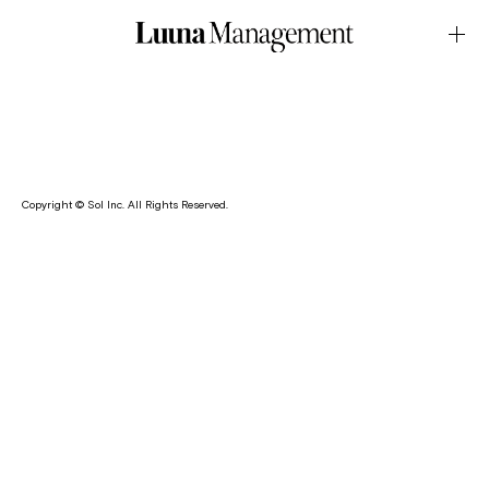
LOOK・NARU FACTORY 24AWOctober.17.2024Latest News
ジュリアンヌが、アパレルブランド・NARU FACTORY 24AW
のモデルを務めております。
Copyright © Sol Inc. All Rights Reserved.