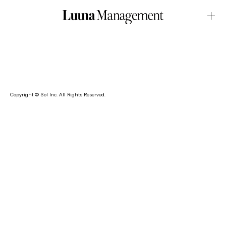
AD・Martin KimOctober.21.2024Latest News
七海が、韓国発のアパレルブランド・Martin Kim のキャンペー
ンムービーに出演しております。
Copyright © Sol Inc. All Rights Reserved.