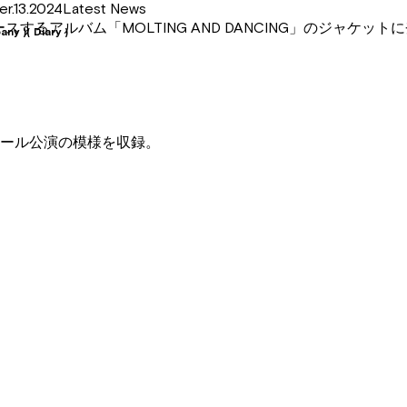
13.2024Latest News
リリースするアルバム「MOLTING AND DANCING」のジャケッ
any )
( Diary )
のNHKホール公演の模様を収録。