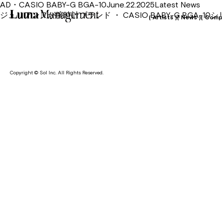
AD・CASIO BABY-G BGA-10June.22.2025Latest News
ジュリアンヌが腕時計ブランド ・ CASIO BABY-G BGA
( Artists )
( News )
( Comp
Copyright © Sol Inc. All Rights Reserved.