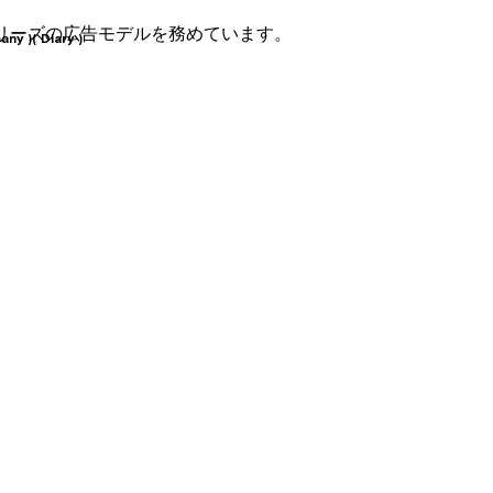
-10シリーズの広告モデルを務めています。
any )
( Diary )