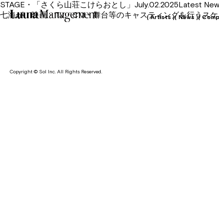
STAGE・「さくら山荘こけらおとし」July.02.2025Latest New
七海が、映画・TV・CM・舞台等のキャスティングを行うス
( Artists )
( News )
( Comp
Copyright © Sol Inc. All Rights Reserved.