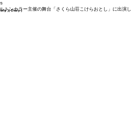
s
ケルトンカラー主催の舞台「さくら山荘こけらおとし」に出演し
any )
( Diary )