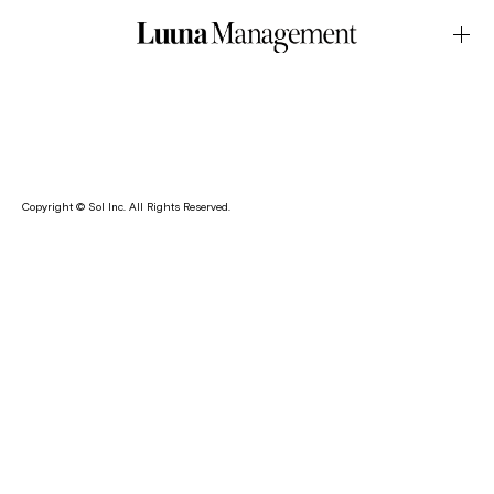
AD・TinderSeptember.03.2025Latest News
田中花向がマッチングアプリ・Tinderの広告に出演していま
す。
Copyright © Sol Inc. All Rights Reserved.