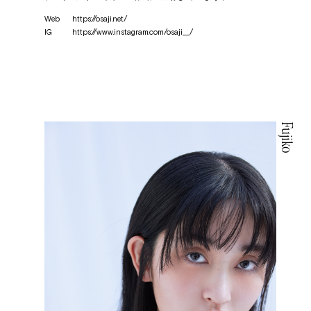
Web
https://osaji.net/
IG
https://www.instagram.com/osaji__/
Fujiko