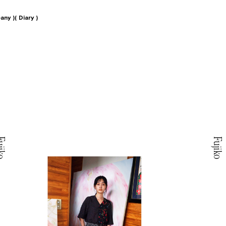
any )
( Diary )
jiko
Fujiko