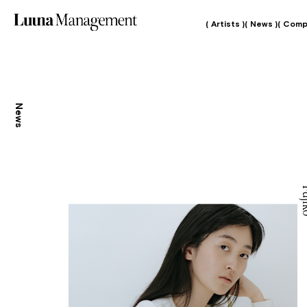
( Artists )
( News )
( Comp
News
Fu