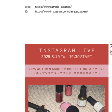
Web
https://www.camper-japan.jp/
IG
https://www.instagram.com/camper_japan/
Fu