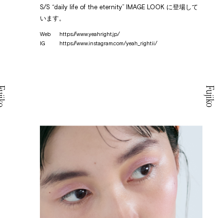
S/S “daily life of the eternity” IMAGE LOOK に登場して
います。
Web
https://www.yeahright.jp/
IG
https://www.instagram.com/yeah_rightii/
jiko
Fujiko